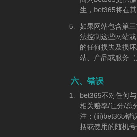
生，bet365将
如果网站包含第三
法控制这些网站或
的任何损失及损坏
站、产品或服务（
六、错误
bet365不对任何
相关赔率/让分/总分
注；(iii)bet
括或使用的随机号