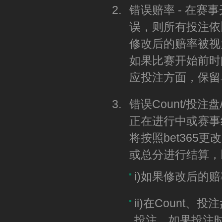
错误赔率 - 在
误，则所有投注依
修改后的赔率被视
如果比赛开始前时
应投注方面，保留
错误Count/投注盘/
正在进行中或赛事
将按照bet365更改
或总分进行结算，
i)如果修改后的
ii)在Count、投
投注，如果投注