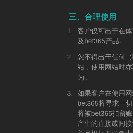
三、合理使用
客户仅可出于在体
及bet365产品。
您不得出于任何（
站，使用网站时亦
为。
如果客户在使用网
bet365将寻
将被bet365
产生的直接或间接