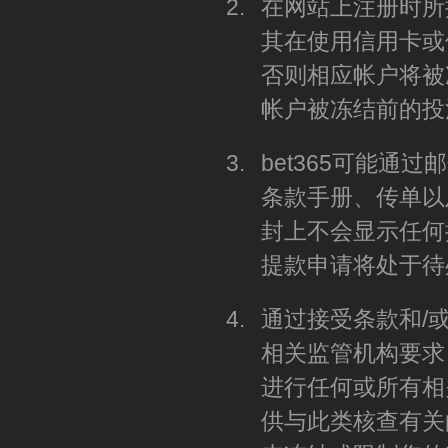
在网站上注册时所
其在使用信用卡或
否则相应帐户将被
帐户被冻结前的投
bet365可能
条款手册、传单以
封上不会显示任何
提款申请将处于待
通过接受条款和/
相关监管机构要求
进行任何或所有相
供与此类核查有关