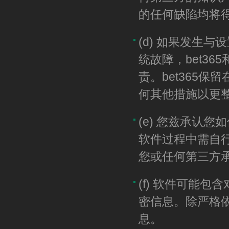
的任何缺陷均将得
(d) 如果发生
统故障，bet3
责。bet365
何其他措施以更
(e) 您兹承认您
软件过程中需自行
您或任何第三方
(f) 软件可能包
密信息。除严格
息。