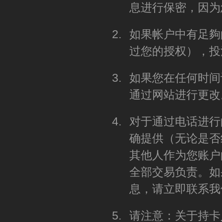
息进行保密，因为
如果帐户中有足夠
过您的授权），投
如果您在任何时间
通过网站进行更改
对于通过电话进行
确提供（无论是否
其他人作为您账户
全部交易负责。如
息，请立即联系我
请注意：关于持卡