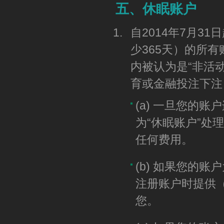
五、休眠账户
自2014年7月3
少365天）的所
内被认为是“非活动
育或金融投注下注；
(a) 一旦您的账
为“休眠账户”处
任何费用。
(b) 如果您的账
注册账户时提供
您。