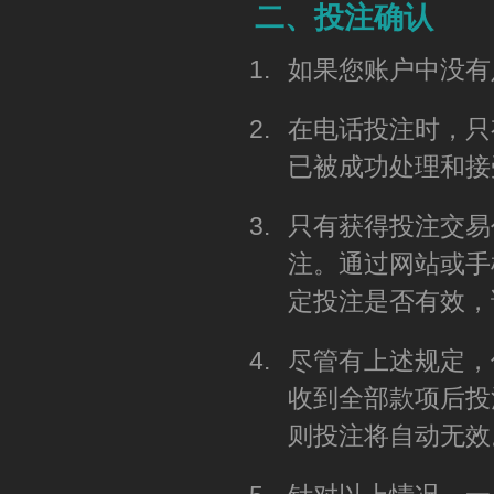
二、投注确认
如果您账户中没有
在电话投注时，只
已被成功处理和接
只有获得投注交易
注。通过网站或手
定投注是否有效，
尽管有上述规定，
收到全部款项后投
则投注将自动无效