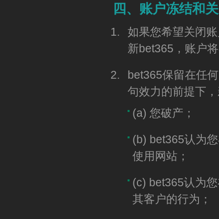
四、账户冻结和关
如果您希望关闭账
新bet365，账
bet365保留
句效力的前提下，新
(a) 您破产；
(b) bet36
使用网站；
(c) bet365
其客户的行为；