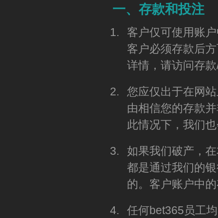
一、存款和投注
客户仅可使用账户
客户必须存款后方
详情，请访问存款
您应仅出于在网站
由相信您的存款并
此情况下，我们也
如果我们破产，在
都是通过我们的银
的。客户账户中的
任何bet365