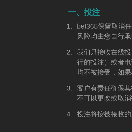
一、投注
bet365保留
风险均由您自行承
我们只接收在线投
行的投注）或者电
均不被接受，如果
客户有责任确保其
不可以更改或取消
投注将按被接收的