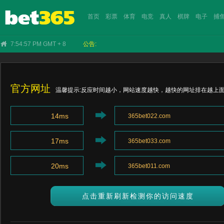
首页
彩票
体育
电竞
真人
棋牌
电子
捕
7:54:57 PM GMT + 8
公告:
《
官方网址
温馨提示:反应时间越小，网站速度越快，越快的网址排在越上
NEXTSPIN
EEAI
沙巴
KS
IM
双赢
IM
WAZDAN
CHOICE
ICG
乐游
IM
雷火
VR
CHOICE
BBIN
365
CR
PP
14ms
365bet022.com
17ms
365bet033.com
20ms
365bet011.com
点击重新刷新检测你的访问速度