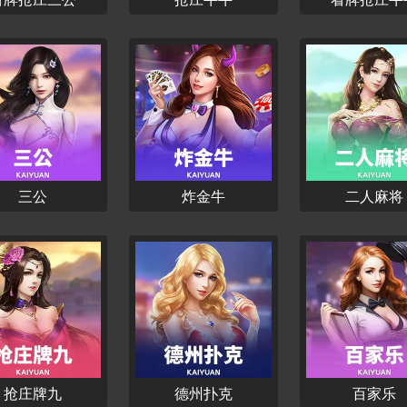
立刻开始
立刻开始
立刻开始
三公
炸金牛
二人麻将
立刻开始
立刻开始
立刻开始
抢庄牌九
德州扑克
百家乐