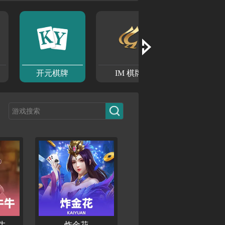
开元棋牌
IM 棋牌
乐游棋牌
牛
炸金花