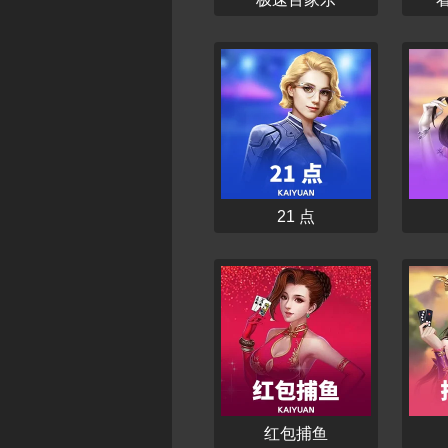
立刻开始
21 点
立刻开始
红包捕鱼