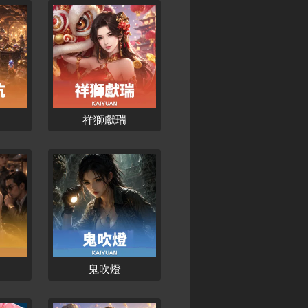
立刻开始
祥獅獻瑞
立刻开始
鬼吹燈