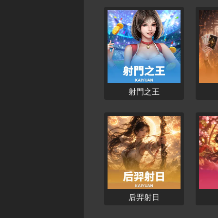
立刻开始
射門之王
立刻开始
后羿射日