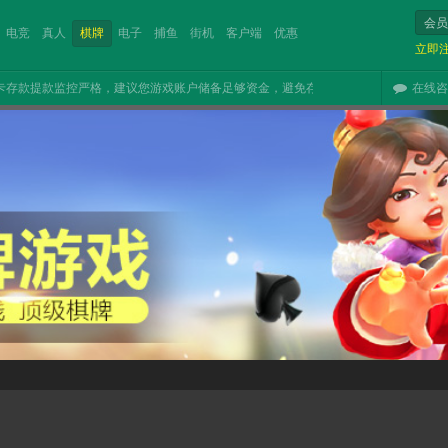
电竞
真人
棋牌
电子
捕鱼
街机
客户端
优惠
立即
严格，建议您游戏账户储备足够资金，避免存款提款高峰期而导致延误，影响您游戏体验。为了
在线咨
N
雷火
VR
CHOICE
BBIN
365
CR
PP
BBIN
DB
YoPlay
DB
三昇
WE
VG
小艾