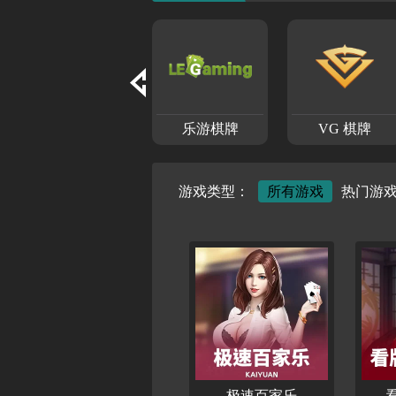
IM 棋牌
乐游棋牌
VG 棋牌
所有游戏
热门游
极速百家乐