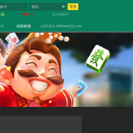
登录
注册
手机APP
忘记密码?
保证您能正常登入365bet官网，推荐您下载手机APP！请广大365bet会员认准永久
询
线路检测
品牌域名:
365bet011.com
JDB
BBIN
美天
BG
DB
Kingmaker
SW
必宝
ICG
IBO
SG
皇家
BTI
SG
DB