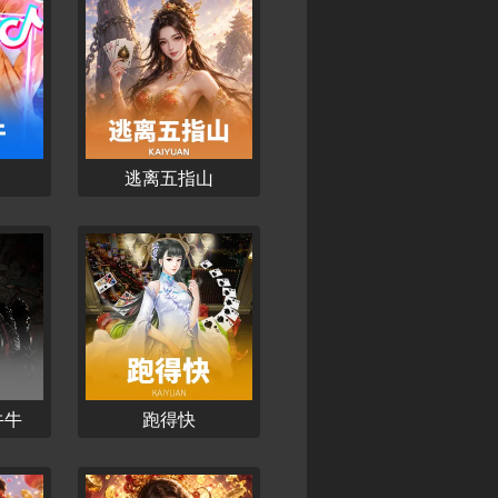
立刻开始
逃离五指山
立刻开始
牛牛
跑得快